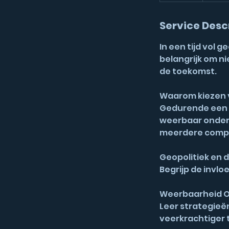
d
e
Service Desc
d
In een tijd vol
belangrijk om n
de toekomst.
Waarom kiezen v
Gedurende een m
weerbaar onder
meerdere compon
Geopolitiek en 
Begrijp de invlo
Weerbaarheid 
Leer strategieë
veerkrachtiger