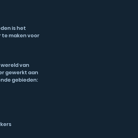
den is het
r te maken voor
 wereld van
er gewerkt aan
nde gebieden:​
rkers