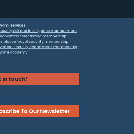
yami services
ecurity risk and intelligence management
eopolitical forecasting membership
mployee travel security
membership
viation security department membership
yami academy
 in touch!
bscribe To Our Newsletter