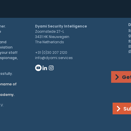
D
ner.
Dyami Security Intelligence
s
e
Zoomstede 27-L
g
3431 HK Nieuwegein
e
 and
The Netherlands
a
aviation
d
your staff
+31 (0)30 207 2120
espionage,
info@dyami.services
ssfully.
Get
dename of
academy.
.V.
Su