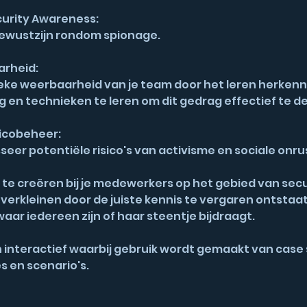
urity Awareness:
ewustzijn rondom spionage.
arheid:
eke weerbaarheid van je team door het leren herken
g en technieken te leren om dit gedrag effectief te d
sicobeheer:
eer potentiële risico's van activisme en sociale onru
te creëren bij je medewerkers op het gebied van secu
nt verkleinen door de juiste kennis te vergaren ontstaat
ar iedereen zijn of haar steentje bijdraagt.
n interactief waarbij gebruik wordt gemaakt van case 
s en scenario's.