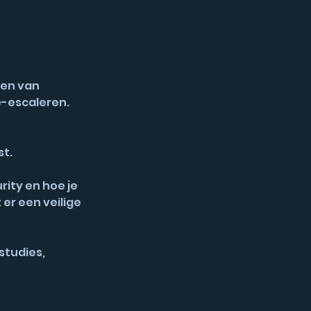
nen van
e-escaleren.
st.
rity en hoe je
 er een veilige
studies,