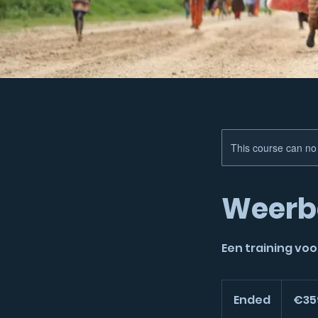
This course can no
Weerb
Een training vo
359
euros
Ended
E
€35
n