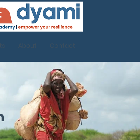
ts
About
Contact
n