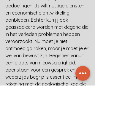
bedoelingen. Jij wilt nuttige diensten 
en economische ontwikkeling 
aanbieden. Echter kun jij ook 
geassocieerd worden met degene die 
in het verleden problemen hebben 
veroorzaakt. Nu moet je niet 
ontmoedigd raken, maar je moet je er 
wel van bewust zijn. Beginnen vanuit 
een plaats van nieuwsgierigheid, 
openstaan voor een gesprek en 
wederzijds begrip is essentieel. Houd 
rekening met de ecologische, sociale 
en culturele impact die jouw project 
zal hebben en luister naar de 
meningen en adviezen van de lokale 
bevolking. Buitenlandse investeringen 
kunnen de economische ontwikkeling 
van een land op weg helpen. Toch kan 